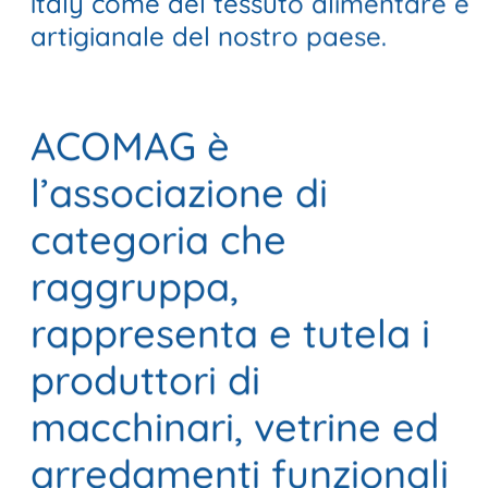
italy come del tessuto alimentare e
Codice Etico
Codice Etico
artigianale del nostro paese.
Il gelato artigianale
Il gelato artigianale
Contatti
Contatti
ACOMAG è
l’associazione di
categoria che
raggruppa,
rappresenta e tutela i
produttori di
macchinari, vetrine ed
arredamenti funzionali