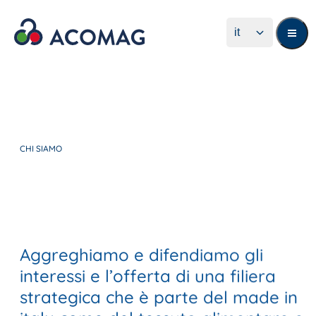
it
EN
CHI SIAMO
Chi Siamo
Chi Siamo
Aziende
Aziende
Associate
Associate
Attività
Attività
Aggreghiamo e difendiamo gli
interessi e l’offerta di una filiera
News
News
strategica che è parte del made in
Consiglio Direttivo
Consiglio Direttivo