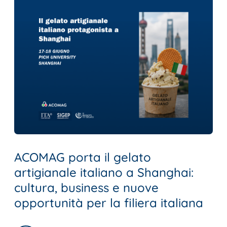
Codice Etico
Codice Etico
Il gelato artigianale
Il gelato artigianale
Contatti
Contatti
ACOMAG porta il gelato
artigianale italiano a Shanghai:
cultura, business e nuove
opportunità per la filiera italiana